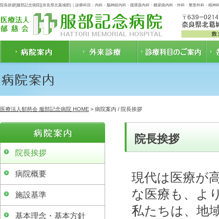
院長挨拶[服部記念病院](奈良県北葛城郡)｜診療科目：内科・脳神経内科・循環器内科・糖尿病内科・外科・整形外科・精
医療法人郁慈会 服部記念病院 HOME
> 病院案内 / 院長挨拶
院長挨拶
院長挨拶
病院概要
現代は医療が
な医療も、よ
施設基準
私たちは、地
基本理念・基本方針