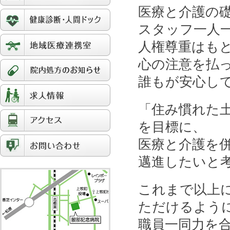
医療と介護の
スタッフ一人
人権尊重はも
心の注意を払
誰もが安心し
「住み慣れた
を目標に、
医療と介護を
邁進したいと
これまで以上
ただけるよう
職員一同力を